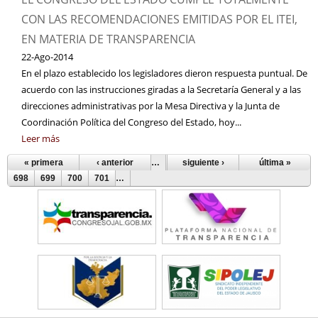
CON LAS RECOMENDACIONES EMITIDAS POR EL ITEI,
EN MATERIA DE TRANSPARENCIA
22-Ago-2014
En el plazo establecido los legisladores dieron respuesta puntual. De
acuerdo con las instrucciones giradas a la Secretaría General y a las
direcciones administrativas por la Mesa Directiva y la Junta de
Coordinación Política del Congreso del Estado, hoy...
Leer más
« primera
‹ anterior
…
693
siguiente ›
694
695
696
última »
697
Páginas
698
699
700
701
…