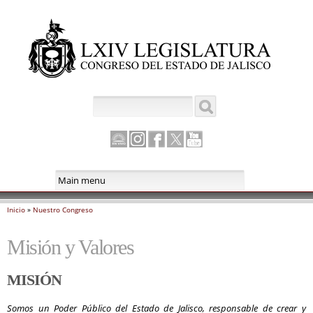
Pasar al
contenido
principal
Buscar
Formulario de búsqueda
Canal
Instagram
Facebook
Twitter
Youtube
Parlamento
Inicio
»
Nuestro Congreso
Se encuentra usted aquí
Misión y Valores
MISIÓN
Somos un Poder Público del Estado de Jalisco, responsable de crear y