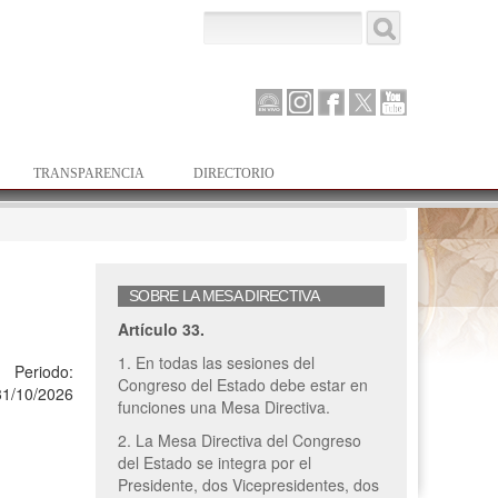
Buscar
Formulario de
búsqueda
Canal
Instagram
Facebook
Twitter
Youtube
Parlamento
TRANSPARENCIA
DIRECTORIO
SOBRE LA MESA DIRECTIVA
Artículo 33.
1. En todas las sesiones del
Periodo:
Congreso del Estado debe estar en
31/10/2026
funciones una Mesa Directiva.
2. La Mesa Directiva del Congreso
del Estado se integra por el
Presidente, dos Vicepresidentes, dos