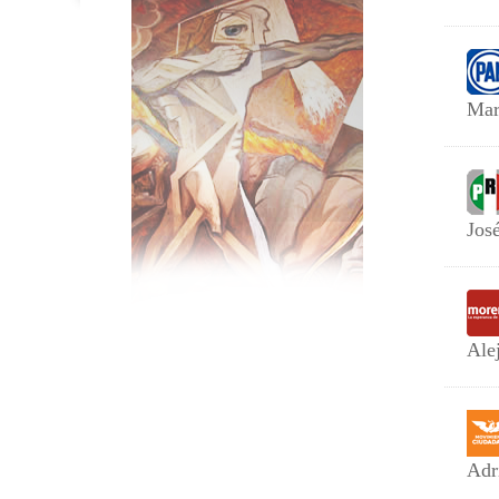
Mar
Jos
Ale
Adr