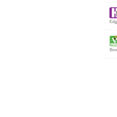
Edg
Bre