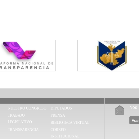
Nos 
NUESTRO CONGRESO
DIPUTADOS
TRABAJO
PRENSA
Esc
LEGISLATIVO
BIBLIOTECA VIRTUAL
TRANSPARENCIA
CORREO
INSTITUCIONAL