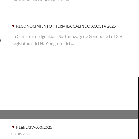
RECONOCIMIENTO "HERMILA GALINDO ACOSTA 2026"
La Comisión de Igualdad Sustantiva y de Género de la LXIV
O
Legislatura del H. Congreso del ...
PLEJ/LXIV/050/2025
05-Dic-2025