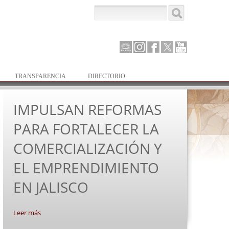
Buscar
Formulario de
búsqueda
Canal
Instagram
Facebook
Twitter
Youtube
Parlamento
TRANSPARENCIA
DIRECTORIO
IMPULSAN REFORMAS
PARA FORTALECER LA
COMERCIALIZACIÓN Y
EL EMPRENDIMIENTO
EN JALISCO
Leer más