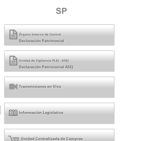
Órgano Interno de Control
Declaración Patrimonial
Unidad de Vigilancia PLEJ - ASEJ
Declaración Patrimonial ASEJ
Transmisiones en Vivo
Información Legislativa
Unidad Centralizada de Compras