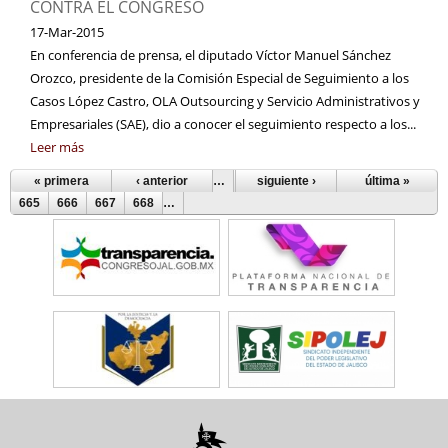
CONTRA EL CONGRESO
17-Mar-2015
En conferencia de prensa, el diputado Víctor Manuel Sánchez
Orozco, presidente de la Comisión Especial de Seguimiento a los
Casos López Castro, OLA Outsourcing y Servicio Administrativos y
Empresariales (SAE), dio a conocer el seguimiento respecto a los...
Leer más
« primera
‹ anterior
…
660
siguiente ›
661
662
663
última »
664
Páginas
665
666
667
668
…