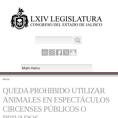
Pasar al
contenido
principal
Buscar
Formulario de búsqueda
Canal
Instagram
Facebook
Twitter
Youtube
Parlamento
Inicio
Se encuentra usted aquí
QUEDA PROHIBIDO UTILIZAR
ANIMALES EN ESPECTÁCULOS
CIRCENSES PÚBLICOS O