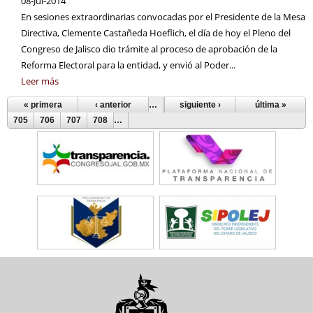
08-Jul-2014
En sesiones extraordinarias convocadas por el Presidente de la Mesa
Directiva, Clemente Castañeda Hoeflich, el día de hoy el Pleno del
Congreso de Jalisco dio trámite al proceso de aprobación de la
Reforma Electoral para la entidad, y envió al Poder...
Leer más
« primera
‹ anterior
…
700
siguiente ›
701
702
703
última »
704
Páginas
705
706
707
708
…