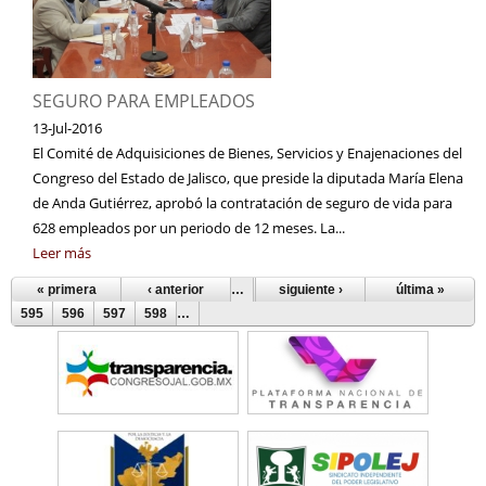
SEGURO PARA EMPLEADOS
13-Jul-2016
El Comité de Adquisiciones de Bienes, Servicios y Enajenaciones del
Congreso del Estado de Jalisco, que preside la diputada María Elena
de Anda Gutiérrez, aprobó la contratación de seguro de vida para
628 empleados por un periodo de 12 meses. La...
Leer más
« primera
‹ anterior
…
590
siguiente ›
591
592
593
última »
594
Páginas
595
596
597
598
…