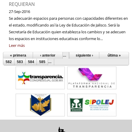
REQUIERAN
27-Sep-2016
Se adecuarán espacios para personas con capacidades diferentes en
el estado, modificando así la Ley de Educación de Jalisco. Será la
Secretaría de Educación quien establezca los cambios y se adecuen
los espacios en instituciones educativas conforme lo...
Leer más
« primera
‹ anterior
…
577
siguiente ›
578
579
580
última »
581
Páginas
582
583
584
585
…