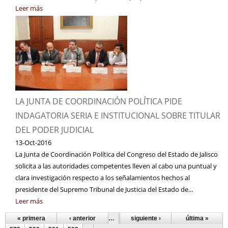
Leer más
LA JUNTA DE COORDINACIÓN POLÍTICA PIDE
INDAGATORIA SERIA E INSTITUCIONAL SOBRE TITULAR
DEL PODER JUDICIAL
13-Oct-2016
La Junta de Coordinación Política del Congreso del Estado de Jalisco
solicita a las autoridades competentes lleven al cabo una puntual y
clara investigación respecto a los señalamientos hechos al
presidente del Supremo Tribunal de Justicia del Estado de...
Leer más
« primera
‹ anterior
…
574
siguiente ›
575
576
577
última »
578
Páginas