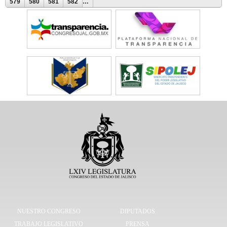
579
580
581
582
…
NUESTRO CONGRESO
DIPUTADOS
TRABAJO LEGISLATIVO
PRENSA