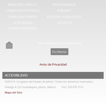
BIBLIOTECA VIRTUAL
TRANSPARENCIA
CORREO INSTITUCIONAL
INTRANET
TIMBRADOS NÓMINA
ESTRADOS HABILITADOS
ACTIVIDADES
ARCHIVOS
SUPERNUMERARIOS
Nos interesan tus comentarios.
Escríbenos
Aviso de Privacidad
ACCESIBILIDAD
©2013 H. Congreso del Estado de Jalisco. Todos los derechos reservados.
Hidalgo # 222 Guadalajara, Jalisco, México
Tels: 333 679 1515
Mapa del Sitio