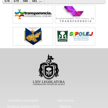
578
579
580
581
…
NUESTRO CONGRESO
DIPUTADOS
TRABAJO LEGISLATIVO
PRENSA