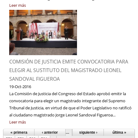
Leer más
COMISIÓN DE JUSTICIA EMITE CONVOCATORIA PARA
ELEGIR AL SUSTITUTO DEL MAGISTRADO LEONEL
SANDOVAL FIGUEROA
19-Oct-2016
La Comisión de Justicia del Congreso del Estado aprobó emitir la
convocatoria para elegir un magistrado integrante del Supremo
Tribunal de Justicia, en virtud de que el Poder Legislativo no ratificó
al ciudadano magistrado Jorge Leonel Sandoval Figueroa...
Leer más
« primera
‹ anterior
…
573
siguiente ›
574
575
576
última »
577
Páginas