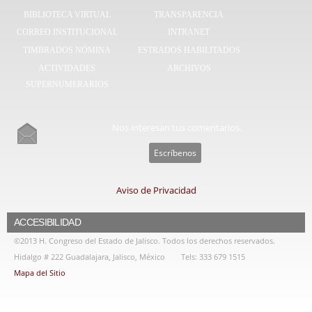
BIBLIOTECA VIRTUAL
TRANSPARENCIA
CORREO INSTITUCIONAL
INTRANET
TIMBRADOS NÓMINA
ESTRADOS HABILITADOS
ACTIVIDADES
ARCHIVOS
SUPERNUMERARIOS
Nos interesan tus comentarios.
Escríbenos
Aviso de Privacidad
ACCESIBILIDAD
©2013 H. Congreso del Estado de Jalisco. Todos los derechos reservados.
Hidalgo # 222 Guadalajara, Jalisco, México
Tels: 333 679 1515
Mapa del Sitio