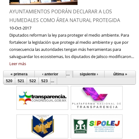
AYUNTAMIENTOS PODRÁN DECLARAR A LOS
HUMEDALES COMO ÁREA NATURAL PROTEGIDA
10-Oct-2017
Diputados reforman la ley para proteger el medio ambiente. Para
fortalecer la legislación que protege al medio ambiente y que por
consecuencia las autoridades tengan más herramientas para
salvaguardar los ecosistemas, los diputados de Jalisco modificaron...
Leer más
« primera
‹ anterior
…
515
siguiente ›
516
517
518
última »
519
Páginas
520
521
522
523
…