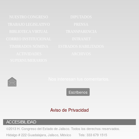
NUESTRO CONGRESO
DIPUTADOS
TRABAJO LEGISLATIVO
PRENSA
BIBLIOTECA VIRTUAL
TRANSPARENCIA
CORREO INSTITUCIONAL
INTRANET
TIMBRADOS NÓMINA
ESTRADOS HABILITADOS
ACTIVIDADES
ARCHIVOS
SUPERNUMERARIOS
Nos interesan tus comentarios.
Escríbenos
Aviso de Privacidad
ACCESIBILIDAD
©2013 H. Congreso del Estado de Jalisco. Todos los derechos reservados.
Hidalgo # 222 Guadalajara, Jalisco, México
Tels: 333 679 1515