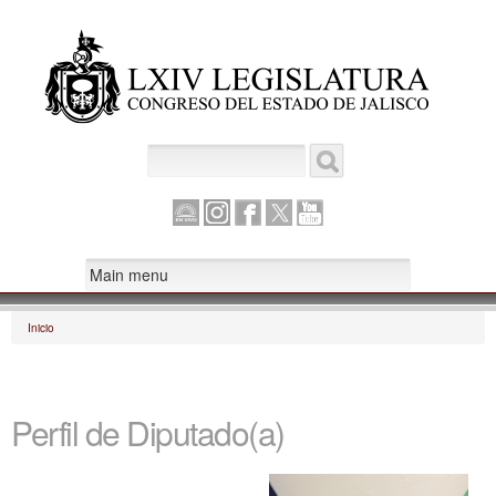
Pasar al
contenido
principal
Buscar
Formulario de búsqueda
Canal
Instagram
Facebook
Twitter
Youtube
Parlamento
Inicio
Se encuentra usted aquí
Perfil de Diputado(a)