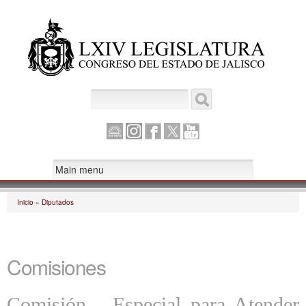
Pasar al
contenido
principal
Buscar
Formulario de búsqueda
Canal
Instagram
Facebook
Twitter
Youtube
Parlamento
Inicio
»
Diputados
Se encuentra usted aquí
Comisiones
Comisión - Especial para Atender