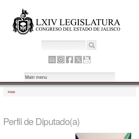
Pasar al
contenido
principal
Buscar
Formulario de búsqueda
Canal
Instagram
Facebook
Twitter
Youtube
Parlamento
Inicio
Se encuentra usted aquí
Perfil de Diputado(a)