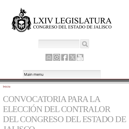
Pasar al
contenido
principal
Buscar
Formulario de búsqueda
Canal
Instagram
Facebook
Twitter
Youtube
Parlamento
Inicio
Se encuentra usted aquí
CONVOCATORIA PARA LA
ELECCIÓN DEL CONTRALOR
DEL CONGRESO DEL ESTADO DE