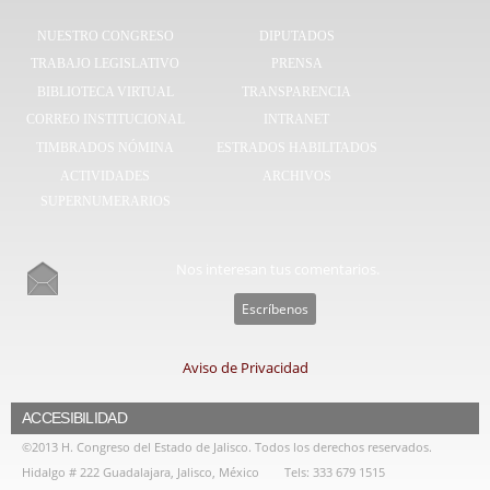
NUESTRO CONGRESO
DIPUTADOS
TRABAJO LEGISLATIVO
PRENSA
BIBLIOTECA VIRTUAL
TRANSPARENCIA
CORREO INSTITUCIONAL
INTRANET
TIMBRADOS NÓMINA
ESTRADOS HABILITADOS
ACTIVIDADES
ARCHIVOS
SUPERNUMERARIOS
Nos interesan tus comentarios.
Escríbenos
Aviso de Privacidad
ACCESIBILIDAD
©2013 H. Congreso del Estado de Jalisco. Todos los derechos reservados.
Hidalgo # 222 Guadalajara, Jalisco, México
Tels: 333 679 1515