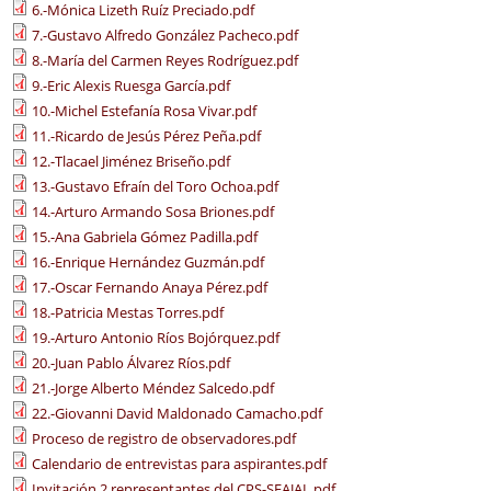
6.-Mónica Lizeth Ruíz Preciado.pdf
7.-Gustavo Alfredo González Pacheco.pdf
8.-María del Carmen Reyes Rodríguez.pdf
9.-Eric Alexis Ruesga García.pdf
10.-Michel Estefanía Rosa Vivar.pdf
11.-Ricardo de Jesús Pérez Peña.pdf
12.-Tlacael Jiménez Briseño.pdf
13.-Gustavo Efraín del Toro Ochoa.pdf
14.-Arturo Armando Sosa Briones.pdf
15.-Ana Gabriela Gómez Padilla.pdf
16.-Enrique Hernández Guzmán.pdf
17.-Oscar Fernando Anaya Pérez.pdf
18.-Patricia Mestas Torres.pdf
19.-Arturo Antonio Ríos Bojórquez.pdf
20.-Juan Pablo Álvarez Ríos.pdf
21.-Jorge Alberto Méndez Salcedo.pdf
22.-Giovanni David Maldonado Camacho.pdf
Proceso de registro de observadores.pdf
Calendario de entrevistas para aspirantes.pdf
Invitación 2 representantes del CPS-SEAJAL.pdf