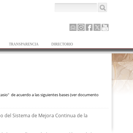
Buscar
Formulario de
búsqueda
Canal
Instagram
Facebook
Twitter
Youtube
Parlamento
TRANSPARENCIA
DIRECTORIO
ccasio" de acuerdo a las siguientes bases (ver documento
no del Sistema de Mejora Continua de la