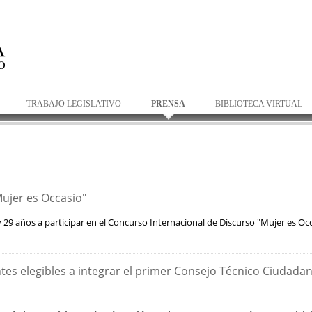
Pasar al
contenido
principal
TRABAJO LEGISLATIVO
PRENSA
BIBLIOTECA VIRTUAL
ujer es Occasio"
 y 29 años a participar en el Concurso Internacional de Discurso "Mujer es O
ntes elegibles a integrar el primer Consejo Técnico Ciudada