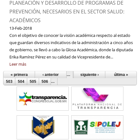
PLANEACIÓN Y DESARROLLO DE PROGRAMAS DE
PREVENCIÓN, NECESARIOS EN EL SECTOR SALUD:
ACADÉMICOS
13-Feb-2018
Con el objetivo de conocer la visión académica respecto al estado
que guardan diversos indicativos de la administración a cinco años
de gobierno, se llevó a cabo la Glosa Académica, donde la diputada
Erika Ramírez Pérez en su calidad de Vicepresidente de...
Leer más
« primera
‹ anterior
…
498
siguiente ›
499
500
501
última »
502
Páginas
503
504
505
506
…