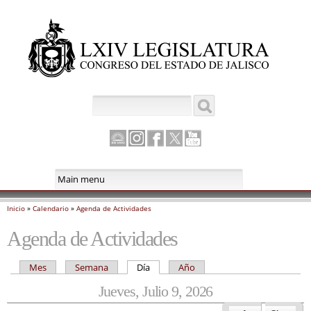
Pasar al
contenido
principal
Antes de
Buscar
Formulario de búsqueda
Canal
Instagram
Facebook
Twitter
Youtube
Parlamento
Inicio
»
Calendario
»
Agenda de Actividades
Se encuentra usted aquí
Agenda de Actividades
Mes
Semana
Día
(solapa activa)
Año
Solapas principales
Jueves, Julio 9, 2026