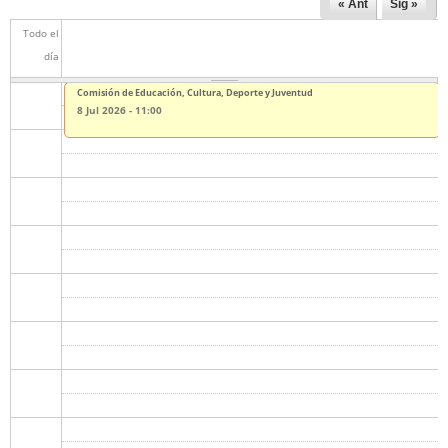
« Ant
Sig »
Todo el
día
Comisión de Educación, Cultura, Deporte y Juventud
8 Jul 2026 - 11:00