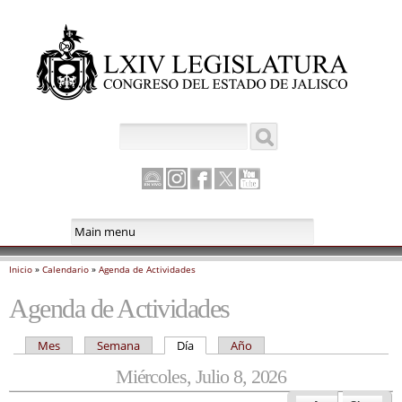
Pasar al
Antes de
contenido
principal
Buscar
Formulario de búsqueda
Canal
Instagram
Facebook
Twitter
Youtube
Parlamento
Inicio
»
Calendario
»
Agenda de Actividades
Se encuentra usted aquí
Agenda de Actividades
Mes
Semana
Día
(solapa activa)
Año
Solapas principales
Miércoles, Julio 8, 2026