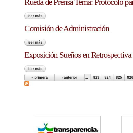
Rueda de Prensa Tema: Protocolo par
leer más
sobre rueda de prensa tema: protocolo para el manej
Comisión de Administración
leer más
sobre comisión de administración
Exposición Sueños en Retrospectiva
leer más
sobre exposición sueños en retrospectiva
« primera
‹ anterior
…
823
824
825
82
Páginas