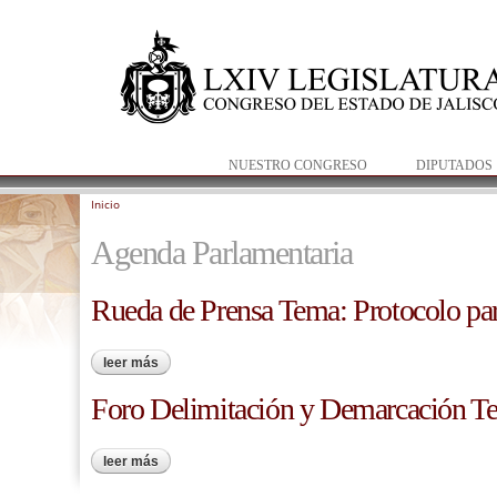
NUESTRO CONGRESO
DIPUTADOS
Inicio
Se encuentra usted aquí
Agenda Parlamentaria
Rueda de Prensa Tema: Protocolo par
leer más
sobre rueda de prensa tema: protocolo para el seguro
Foro Delimitación y Demarcación Ter
leer más
sobre foro delimitación y demarcación territorial”