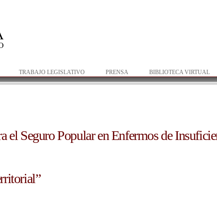
Pasar al
contenido
principal
TRABAJO LEGISLATIVO
PRENSA
BIBLIOTECA VIRTUAL
a el Seguro Popular en Enfermos de Insuficie
 popular en enfermos de insuficiencia renal
ritorial”