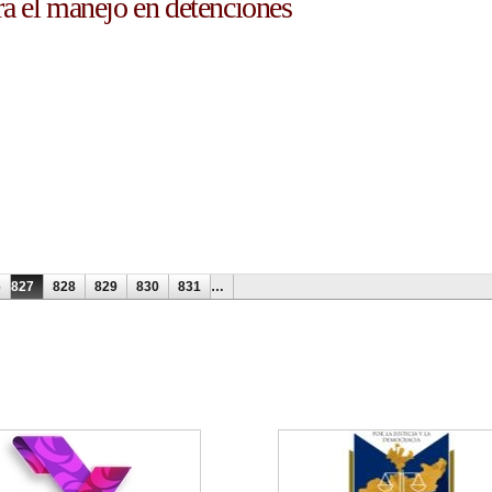
a el manejo en detenciones
o en detenciones
6
827
828
829
830
831
…