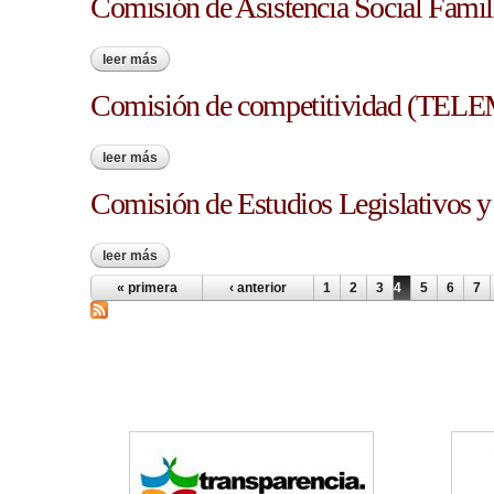
Comisión de Asistencia Social Fam
leer más
sobre comisión de asistencia social familia y niñez. (
Comisión de competitividad (TE
leer más
sobre comisión de competitividad (telematica)
Comisión de Estudios Legislativos 
leer más
sobre comisión de estudios legislativos y reglamento
« primera
‹ anterior
1
2
3
4
5
6
7
Páginas