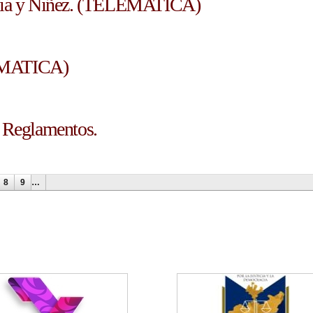
ilia y Niñez. (TELEMATICA)
telematica)
LEMATICA)
y Reglamentos.
s.
8
9
…