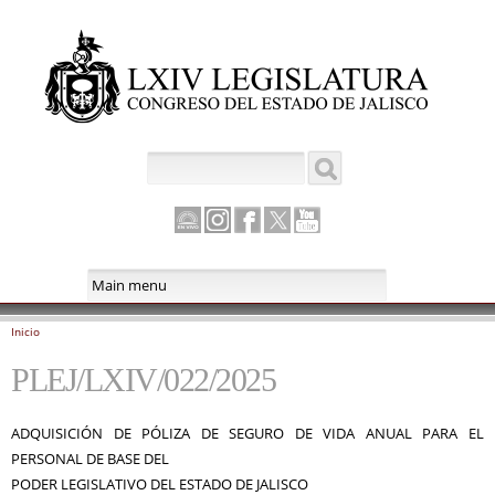
Pasar al
contenido
principal
Buscar
Formulario de búsqueda
Canal
Instagram
Facebook
Twitter
Youtube
Parlamento
Inicio
Se encuentra usted aquí
PLEJ/LXIV/022/2025
ADQUISICIÓN DE PÓLIZA DE SEGURO DE VIDA ANUAL PARA EL
PERSONAL DE BASE DEL
PODER LEGISLATIVO DEL ESTADO DE JALISCO