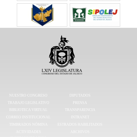
NUESTRO CONGRESO
DIPUTADOS
TRABAJO LEGISLATIVO
PRENSA
BIBLIOTECA VIRTUAL
TRANSPARENCIA
CORREO INSTITUCIONAL
INTRANET
TIMBRADOS NÓMINA
ESTRADOS HABILITADOS
ACTIVIDADES
ARCHIVOS