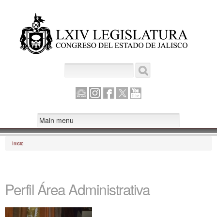
Pasar al
contenido
principal
Buscar
Formulario de búsqueda
Canal
Instagram
Facebook
Twitter
Youtube
Parlamento
Inicio
Se encuentra usted aquí
Perfil Área Administrativa