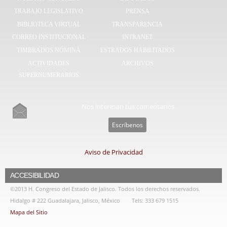
TRABAJO LEGISLATIVO
PRENSA
BIBLIOTECA VIRTUAL
TRANSPARENCIA
CORREO INSTITUCIONAL
INTRANET
TIMBRADOS NÓMINA
ESTRADOS HABILITADOS
ACTIVIDADES
ARCHIVOS
SUPERNUMERARIOS
Nos interesan tus comentarios.
Escríbenos
Aviso de Privacidad
ACCESIBILIDAD
©2013 H. Congreso del Estado de Jalisco. Todos los derechos reservados.
Hidalgo # 222 Guadalajara, Jalisco, México
Tels: 333 679 1515
Mapa del Sitio