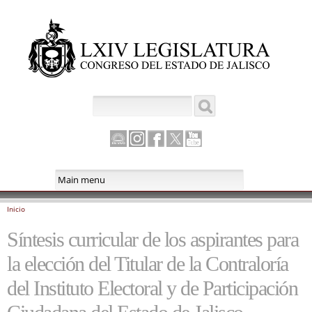
Pasar al
contenido
principal
Buscar
Formulario de búsqueda
Canal
Instagram
Facebook
Twitter
Youtube
Parlamento
Inicio
Se encuentra usted aquí
Síntesis curricular de los aspirantes para
la elección del Titular de la Contraloría
del Instituto Electoral y de Participación