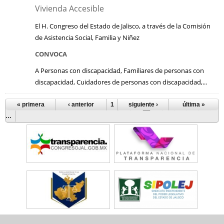
Vivienda Accesible
El H. Congreso del Estado de Jalisco, a través de la Comisión
de Asistencia Social, Familia y Niñez
CONVOCA
A Personas con discapacidad, Familiares de personas con
discapacidad, Cuidadores de personas con discapacidad,...
« primera
‹ anterior
1
2
siguiente ›
3
4
5
6
7
última »
8
9
Páginas
…