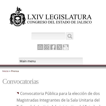
Pasar al
contenido
principal
Buscar
Formulario de búsqueda
Canal
Instagram
Facebook
Twitter
Youtube
Parlamento
Inicio
»
Prensa
Se encuentra usted aquí
Convocatorias
Convocatoria Pública para la elección de dos
Magistradas Integrantes de la Sala Unitaria del