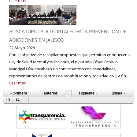
Leer más
BUSCA DIPUTADO FORTALECER LA PREVENCIÓN DE
ADICCIONES EN JALISCO
22-Mayo-2026
Con el objetivo de recopilar propuestas que permitan enriquecer la
Ley de Salud Mental y Adicciones, el diputado César Octavio
Madrigal Díaz encabezó un conversatorio con especialistas,
representantes de centros de rehabilitación y sociedad civil, a fin...
Leer más
« primera
‹ anterior
…
6
siguiente ›
7
8
9
10
11
última »
12
Páginas
13
14
…