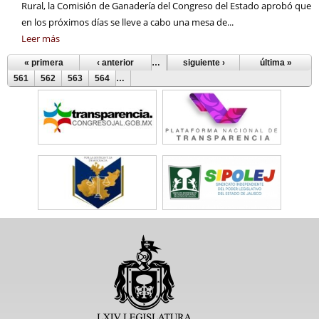
Rural, la Comisión de Ganadería del Congreso del Estado aprobó que
en los próximos días se lleve a cabo una mesa de...
Leer más
« primera
‹ anterior
…
556
siguiente ›
557
558
559
última »
560
Páginas
561
562
563
564
…