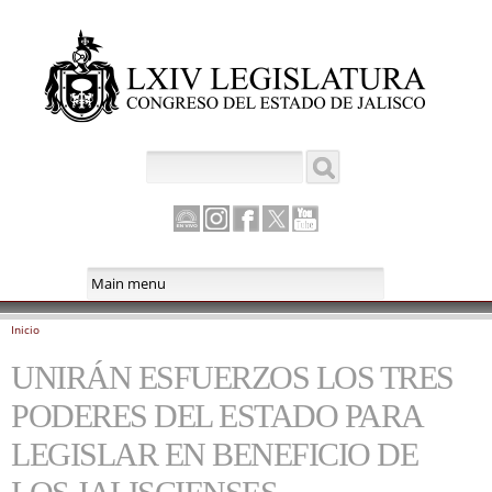
Pasar al
contenido
principal
Buscar
Formulario de búsqueda
Canal
Instagram
Facebook
Twitter
Youtube
Parlamento
Inicio
Se encuentra usted aquí
UNIRÁN ESFUERZOS LOS TRES
PODERES DEL ESTADO PARA
LEGISLAR EN BENEFICIO DE