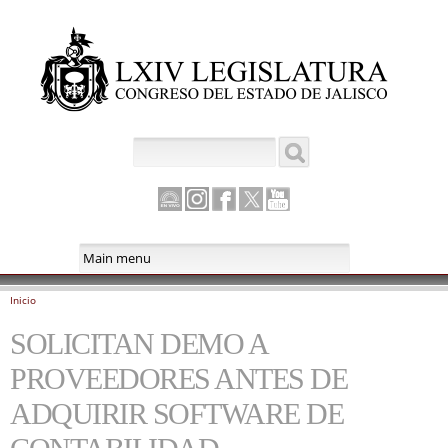
Pasar al
contenido
principal
Buscar
Formulario de búsqueda
Canal
Instagram
Facebook
Twitter
Youtube
Parlamento
Inicio
Se encuentra usted aquí
SOLICITAN DEMO A
PROVEEDORES ANTES DE
ADQUIRIR SOFTWARE DE