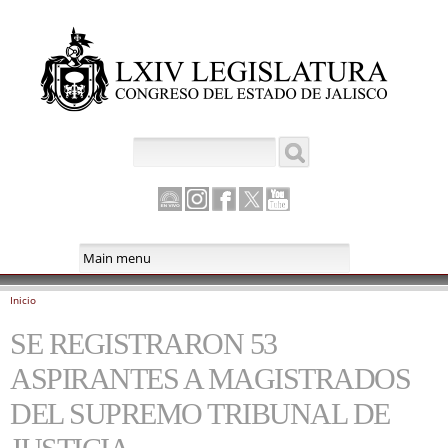
Pasar al
contenido
principal
Buscar
Formulario de búsqueda
Canal
Instagram
Facebook
Twitter
Youtube
Parlamento
Inicio
Se encuentra usted aquí
SE REGISTRARON 53
ASPIRANTES A MAGISTRADOS
DEL SUPREMO TRIBUNAL DE