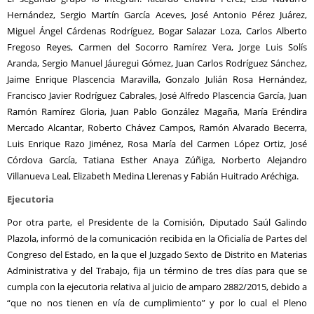
Hernández, Sergio Martín García Aceves, José Antonio Pérez Juárez,
Miguel Ángel Cárdenas Rodríguez, Bogar Salazar Loza, Carlos Alberto
Fregoso Reyes, Carmen del Socorro Ramírez Vera, Jorge Luis Solís
Aranda, Sergio Manuel Jáuregui Gómez, Juan Carlos Rodríguez Sánchez,
Jaime Enrique Plascencia Maravilla, Gonzalo Julián Rosa Hernández,
Francisco Javier Rodríguez Cabrales, José Alfredo Plascencia García, Juan
Ramón Ramírez Gloria, Juan Pablo González Magaña, María Eréndira
Mercado Alcantar, Roberto Chávez Campos, Ramón Alvarado Becerra,
Luis Enrique Razo Jiménez, Rosa María del Carmen López Ortiz, José
Córdova García, Tatiana Esther Anaya Zúñiga, Norberto Alejandro
Villanueva Leal, Elizabeth Medina Llerenas y Fabián Huitrado Aréchiga.
Ejecutoria
Por otra parte, el Presidente de la Comisión, Diputado Saúl Galindo
Plazola, informó de la comunicación recibida en la Oficialía de Partes del
Congreso del Estado, en la que el Juzgado Sexto de Distrito en Materias
Administrativa y del Trabajo, fija un término de tres días para que se
cumpla con la ejecutoria relativa al juicio de amparo 2882/2015, debido a
“que no nos tienen en vía de cumplimiento” y por lo cual el Pleno