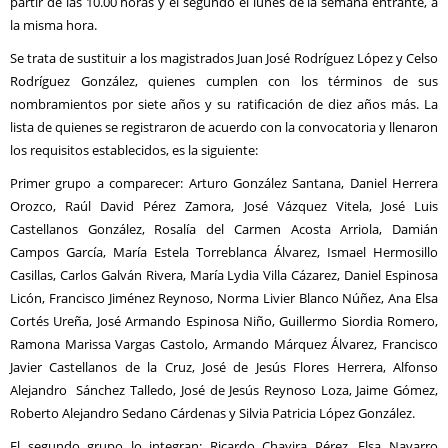
partir de las 10.00 horas y el segundo el lunes de la semana entrante, a
la misma hora.
Se trata de sustituir a los magistrados Juan José Rodríguez López y Celso
Rodríguez González, quienes cumplen con los términos de sus
nombramientos por siete años y su ratificación de diez años más. La
lista de quienes se registraron de acuerdo con la convocatoria y llenaron
los requisitos establecidos, es la siguiente:
Primer grupo a comparecer: Arturo González Santana, Daniel Herrera
Orozco, Raúl David Pérez Zamora, José Vázquez Vitela, José Luis
Castellanos González, Rosalía del Carmen Acosta Arriola, Damián
Campos García, María Estela Torreblanca Álvarez, Ismael Hermosillo
Casillas, Carlos Galván Rivera, María Lydia Villa Cázarez, Daniel Espinosa
Licón, Francisco Jiménez Reynoso, Norma Livier Blanco Núñez, Ana Elsa
Cortés Ureña, José Armando Espinosa Niño, Guillermo Siordia Romero,
Ramona Marissa Vargas Castolo, Armando Márquez Álvarez, Francisco
Javier Castellanos de la Cruz, José de Jesús Flores Herrera, Alfonso
Alejandro Sánchez Talledo, José de Jesús Reynoso Loza, Jaime Gómez,
Roberto Alejandro Sedano Cárdenas y Silvia Patricia López González.
El segundo grupo lo integran: Ricardo Chavira Pérez, Elsa Navarro