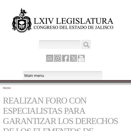
Pasar al
contenido
principal
Buscar
Formulario de búsqueda
Canal
Instagram
Facebook
Twitter
Youtube
Parlamento
Inicio
Se encuentra usted aquí
REALIZAN FORO CON
ESPECIALISTAS PARA
GARANTIZAR LOS DERECHOS