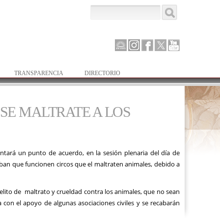
Buscar
Formulario de
búsqueda
Canal
Instagram
Facebook
Twitter
Youtube
Parlamento
TRANSPARENCIA
DIRECTORIO
 SE MALTRATE A LOS
ntará un punto de acuerdo, en la sesión plenaria del día de
ban que funcionen circos que el maltraten animales, debido a
elito de maltrato y crueldad contra los animales, que no sean
ta con el apoyo de algunas asociaciones civiles y se recabarán