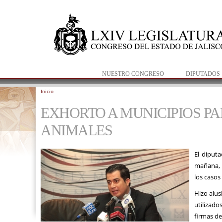
NUESTRO CONGRESO
DIPUTADOS
Inicio
Se encuentra usted aquí
EXHORTO A MUNICIPIOS PA
ANIMALES
El diput
mañana, p
los caso
Hizo alus
utilizado
firmas de