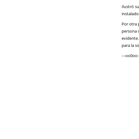
Ilustró s
instalado
Por otra 
persona q
evidente.
para la s
---oo0oo-