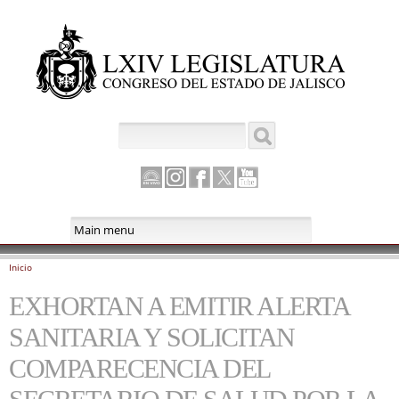
Pasar al
contenido
principal
Buscar
Formulario de búsqueda
Canal
Instagram
Facebook
Twitter
Youtube
Parlamento
Inicio
Se encuentra usted aquí
EXHORTAN A EMITIR ALERTA
SANITARIA Y SOLICITAN
COMPARECENCIA DEL