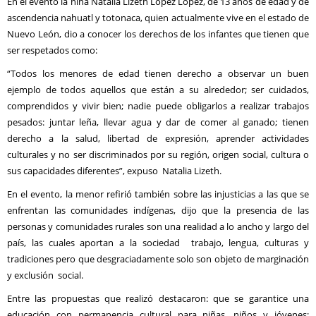
En el evento la niña Natalia Lizeth López López, de 13 años de edad y de
ascendencia nahuatl y totonaca, quien actualmente vive en el estado de
Nuevo León, dio a conocer los derechos de los infantes que tienen que
ser respetados como:
“Todos los menores de edad tienen derecho a observar un buen
ejemplo de todos aquellos que están a su alrededor; ser cuidados,
comprendidos y vivir bien; nadie puede obligarlos a realizar trabajos
pesados: juntar leña, llevar agua y dar de comer al ganado; tienen
derecho a la salud, libertad de expresión, aprender actividades
culturales y no ser discriminados por su región, origen social, cultura o
sus capacidades diferentes”, expuso Natalia Lizeth.
En el evento, la menor refirió también sobre las injusticias a las que se
enfrentan las comunidades indígenas, dijo que la presencia de las
personas y comunidades rurales son una realidad a lo ancho y largo del
país, las cuales aportan a la sociedad trabajo, lengua, culturas y
tradiciones pero que desgraciadamente solo son objeto de marginación
y exclusión social.
Entre las propuestas que realizó destacaron: que se garantice una
educación con permanencia cultural para niñas, niños y jóvenes;