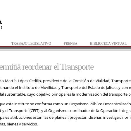
Pasar al
contenido
principal
TRABAJO LEGISLATIVO
PRENSA
BIBLIOTECA VIRTUAL
rmitiá reordenar el Transporte
do Martín López Cedillo, presidente de la Comisión de Vialidad, Transpor
ionando el Instituto de Movilidad y Transporte del Estado de Jalisco, y con 
l sustentable, cuyo objetivo principal es la modernización del transporte p
ue este instituto se conforma como un Organismo Público Descentralizado (
ad y el Transporte (CEIT), y al Organismo coordinador de la Operación Integr
ipales atribuciones están las de planear, proyectar, diseñar, investigar, nor
as, bienes y servicios.