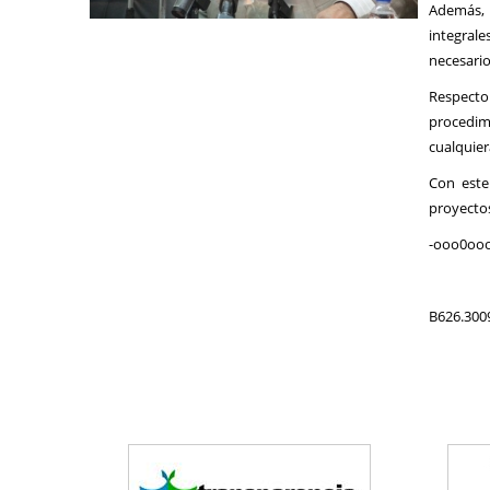
Además, 
integrale
necesario
Respecto 
procedimi
cualquier
Con este
proyectos
-ooo0ooo
B626.300