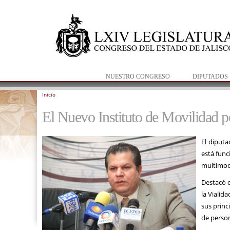
NUESTRO CONGRESO
DIPUTADOS
Inicio
Se encuentra usted aquí
El Nuevo Instituto de Movilidad pe
El diputa
está func
multimoda
Destacó q
la Vialid
sus princ
de person