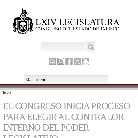
Pasar al
contenido
principal
Buscar
Formulario de búsqueda
Canal
Instagram
Facebook
Twitter
Youtube
Parlamento
Inicio
Se encuentra usted aquí
EL CONGRESO INICIA PROCESO
PARA ELEGIR AL CONTRALOR
INTERNO DEL PODER