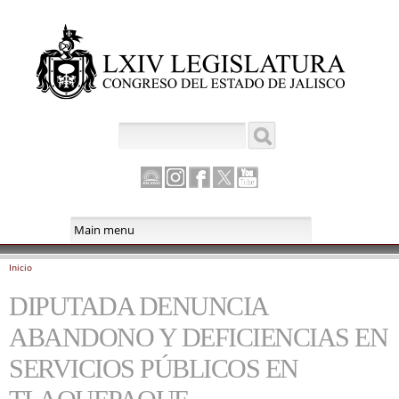
Pasar al
contenido
principal
Buscar
Formulario de búsqueda
Canal
Instagram
Facebook
Twitter
Youtube
Parlamento
Inicio
Se encuentra usted aquí
DIPUTADA DENUNCIA
ABANDONO Y DEFICIENCIAS EN
SERVICIOS PÚBLICOS EN