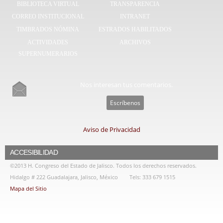
BIBLIOTECA VIRTUAL
TRANSPARENCIA
CORREO INSTITUCIONAL
INTRANET
TIMBRADOS NÓMINA
ESTRADOS HABILITADOS
ACTIVIDADES
ARCHIVOS
SUPERNUMERARIOS
Nos interesan tus comentarios.
Escríbenos
Aviso de Privacidad
ACCESIBILIDAD
©2013 H. Congreso del Estado de Jalisco. Todos los derechos reservados.
Hidalgo # 222 Guadalajara, Jalisco, México
Tels: 333 679 1515
Mapa del Sitio