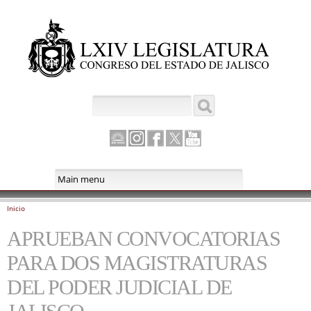
Pasar al
contenido
principal
Buscar
Formulario de búsqueda
Canal
Instagram
Facebook
Twitter
Youtube
Parlamento
Inicio
Se encuentra usted aquí
APRUEBAN CONVOCATORIAS
PARA DOS MAGISTRATURAS
DEL PODER JUDICIAL DE