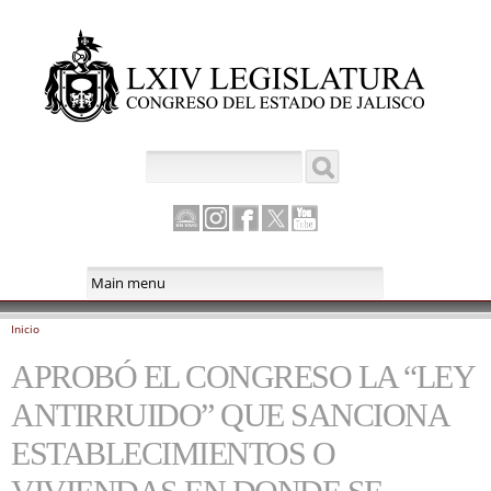
Pasar al
contenido
principal
Buscar
Formulario de búsqueda
Canal
Instagram
Facebook
Twitter
Youtube
Parlamento
Inicio
Se encuentra usted aquí
APROBÓ EL CONGRESO LA “LEY
ANTIRRUIDO” QUE SANCIONA
ESTABLECIMIENTOS O