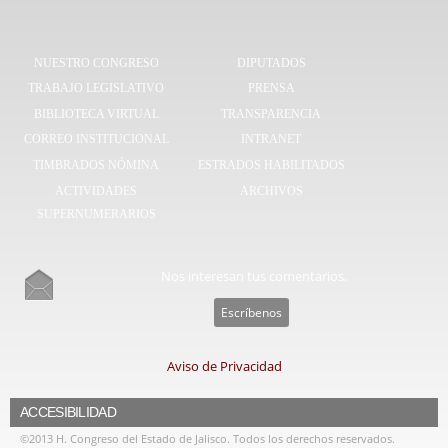
NUESTRO CONGRESO
DIPUTADOS
TRABAJO LEGISLATIVO
PRENSA
BIBLIOTECA VIRTUAL
TRANSPARENCIA
CORREO INSTITUCIONAL
INTRANET
TIMBRADOS NÓMINA
ESTRADOS HABILITADOS
ACTIVIDADES
ARCHIVOS
SUPERNUMERARIOS
Nos interesan tus comentarios.
Escríbenos
Aviso de Privacidad
ACCESIBILIDAD
©2013 H. Congreso del Estado de Jalisco. Todos los derechos reservados.