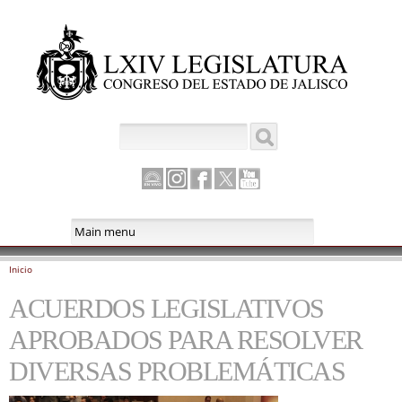
Pasar al
contenido
principal
Buscar
Formulario de búsqueda
Canal
Instagram
Facebook
Twitter
Youtube
Parlamento
Inicio
Se encuentra usted aquí
ACUERDOS LEGISLATIVOS
APROBADOS PARA RESOLVER
DIVERSAS PROBLEMÁTICAS