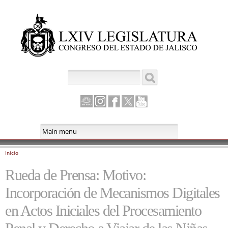
Pasar al
contenido
principal
Buscar
Formulario de búsqueda
Canal
Instagram
Facebook
Twitter
Youtube
Parlamento
Inicio
Se encuentra usted aquí
Rueda de Prensa: Motivo:
Incorporación de Mecanismos Digitales
en Actos Iniciales del Procesamiento