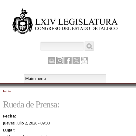
Pasar al
contenido
principal
Buscar
Formulario de búsqueda
Canal
Instagram
Facebook
Twitter
Youtube
Parlamento
Inicio
Se encuentra usted aquí
Rueda de Prensa:
Fecha:
Jueves, Julio 2, 2026 - 09:30
Lugar: