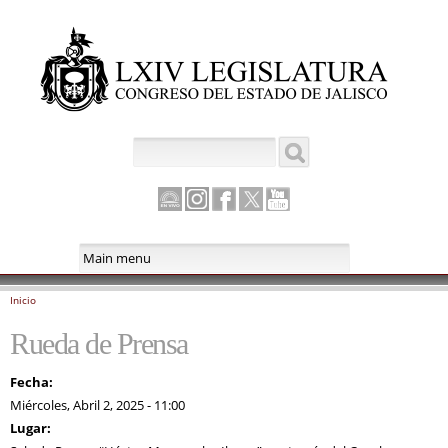
Pasar al
contenido
principal
Buscar
Formulario de búsqueda
Canal
Instagram
Facebook
Twitter
Youtube
Parlamento
Inicio
Se encuentra usted aquí
Rueda de Prensa
Fecha:
Miércoles, Abril 2, 2025 - 11:00
Lugar: