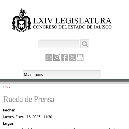
Pasar al
contenido
principal
Buscar
Formulario de búsqueda
Canal
Instagram
Facebook
Twitter
Youtube
Parlamento
Inicio
Se encuentra usted aquí
Rueda de Prensa
Fecha:
Jueves, Enero 16, 2025 - 11:30
Lugar: