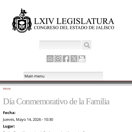
Pasar al
contenido
principal
Buscar
Formulario de búsqueda
Canal
Instagram
Facebook
Twitter
Youtube
Parlamento
Inicio
Se encuentra usted aquí
Día Conmemorativo de la Familia
Fecha:
Jueves, Mayo 14, 2026 - 10:30
Lugar: