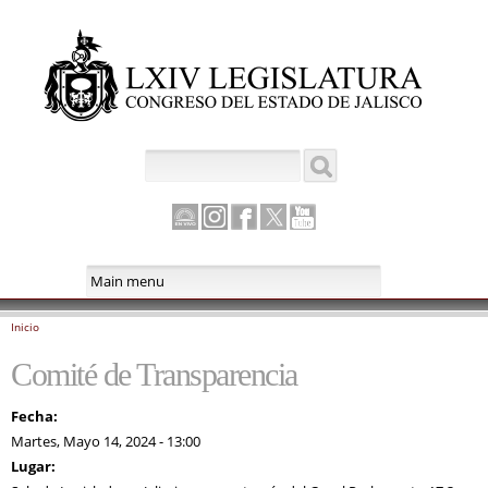
Pasar al
contenido
principal
Buscar
Formulario de búsqueda
Canal
Instagram
Facebook
Twitter
Youtube
Parlamento
Inicio
Se encuentra usted aquí
Comité de Transparencia
Fecha:
Martes, Mayo 14, 2024 - 13:00
Lugar: