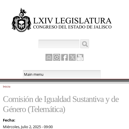
Pasar al
contenido
principal
Buscar
Formulario de búsqueda
Canal
Instagram
Facebook
Twitter
Youtube
Parlamento
Inicio
Se encuentra usted aquí
Comisión de Igualdad Sustantiva y de
Género (Telemática)
Fecha:
Miércoles, Julio 2, 2025 - 09:00