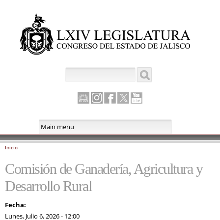
Pasar al
contenido
principal
Buscar
Formulario de búsqueda
Canal
Instagram
Facebook
Twitter
Youtube
Parlamento
Inicio
Se encuentra usted aquí
Comisión de Ganadería, Agricultura y
Desarrollo Rural
Fecha:
Lunes, Julio 6, 2026 - 12:00