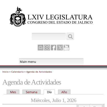
Pasar al
contenido
principal
Antes de
Buscar
Formulario de búsqueda
Canal
Instagram
Facebook
Twitter
Youtube
Parlamento
Inicio
»
Calendario
»
Agenda de Actividades
Se encuentra usted aquí
Agenda de Actividades
Mes
Semana
Día
(solapa activa)
Año
Solapas principales
Miércoles, Julio 1, 2026